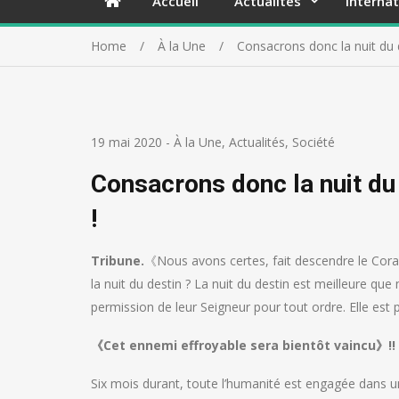
Accueil
Actualités
Internat
Home
À la Une
Consacrons donc la nuit du d
19 mai 2020
-
À la Une
,
Actualités
,
Société
Consacrons donc la nuit du 
!
Tribune.
《Nous avons certes, fait descendre le Coran p
la nuit du destin ? La nuit du destin est meilleure que 
permission de leur Seigneur pour tout ordre. Elle est p
《Cet ennemi effroyable sera bientôt vaincu》!!
Six mois durant, toute l’humanité est engagée dans un