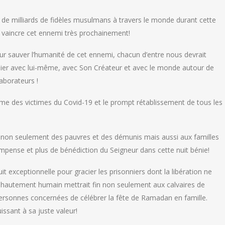
res de milliards de fidèles musulmans à travers le monde durant cette
e vaincre cet ennemi très prochainement!
pour sauver l’humanité de cet ennemi, chacun d’entre nous devrait
cilier avec lui-même, avec Son Créateur et avec le monde autour de
laborateurs !
l’âme des victimes du Covid-19 et le prompt rétablissement de tous les
s non seulement des pauvres et des démunis mais aussi aux familles
mpense et plus de bénédiction du Seigneur dans cette nuit bénie!
uit exceptionnelle pour gracier les prisonniers dont la libération ne
te hautement humain mettrait fin non seulement aux calvaires de
personnes concernées de célébrer la fête de Ramadan en famille.
ssant à sa juste valeur!