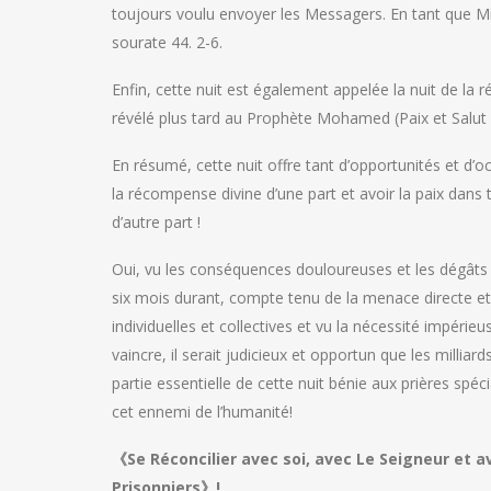
toujours voulu envoyer les Messagers. En tant que Mis
sourate 44. 2-6.
Enfin, cette nuit est également appelée la nuit de la r
révélé plus tard au Prophète Mohamed (Paix et Salut 
En résumé, cette nuit offre tant d’opportunités et d’o
la récompense divine d’une part et avoir la paix dans t
d’autre part !
Oui, vu les conséquences douloureuses et les dégâts 
six mois durant, compte tenu de la menace directe et 
individuelles et collectives et vu la nécessité impérieu
vaincre, il serait judicieux et opportun que les milli
partie essentielle de cette nuit bénie aux prières spéci
cet ennemi de l’humanité!
《Se Réconcilier avec soi, avec Le Seigneur et 
Prisonniers》!