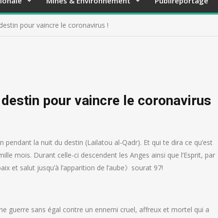
ionale
Mines & Environnement
Publireportage
estin pour vaincre le coronavirus !
destin pour vaincre le coronavirus
endant la nuit du destin (Lailatou al-Qadr). Et qui te dira ce qu’est
mille mois. Durant celle-ci descendent les Anges ainsi que l’Esprit, par
aix et salut jusqu’à l’apparition de l’aube》sourat 97!
e guerre sans égal contre un ennemi cruel, affreux et mortel qui a