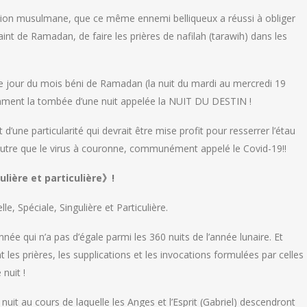
fession musulmane, que ce même ennemi belliqueux a réussi à obliger
int de Ramadan, de faire les prières de nafilah (tarawih) dans les
e jour du mois béni de Ramadan (la nuit du mardi au mercredi 19
mment la tombée d’une nuit appelée la NUIT DU DESTIN !
 d’une particularité qui devrait être mise profit pour resserrer l’étau
 autre que le virus à couronne, communément appelé le Covid-19!!
ulière et particulière》!
le, Spéciale, Singulière et Particulière.
’année qui n’a pas d’égale parmi les 360 nuits de l’année lunaire. Et
les prières, les supplications et les invocations formulées par celles
nuit !
 nuit au cours de laquelle les Anges et l’Esprit (Gabriel) descendront