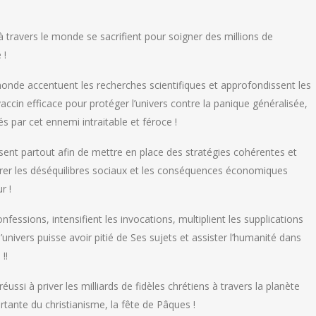
à travers le monde se sacrifient pour soigner des millions de
 !
monde accentuent les recherches scientifiques et approfondissent les
ccin efficace pour protéger l’univers contre la panique généralisée,
és par cet ennemi intraitable et féroce !
isent partout afin de mettre en place des stratégies cohérentes et
rer les déséquilibres sociaux et les conséquences économiques
r !
essions, intensifient les invocations, multiplient les supplications
’univers puisse avoir pitié de Ses sujets et assister l’humanité dans
!!
ussi à priver les milliards de fidèles chrétiens à travers la planète
ante du christianisme, la fête de Pâques !