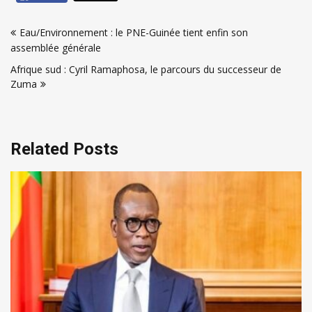
Navigation
Eau/Environnement : le PNE-Guinée tient enfin son
de
assemblée générale
l’article
Afrique sud : Cyril Ramaphosa, le parcours du successeur de
Zuma
Related Posts