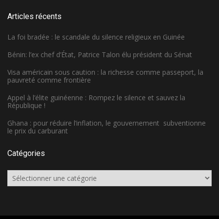
Articles récents
La foi bradée : le scandale du silence religieux en Guinée
Bénin: l’ex chef d’État, Patrice Talon élu président du Sénat
Visa américain sous caution : la richesse comme passeport, la
pauvreté comme frontière
Appel à l’élite guinéenne : Rompez le silence et sauvez la
République !
Ghana : pour réduire l’inflation, le gouvernement subventionne
le prix du carburant
Catégories
Catégories