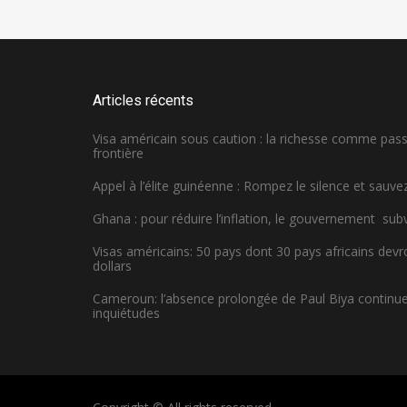
Articles récents
Visa américain sous caution : la richesse comme pa
frontière
Appel à l’élite guinéenne : Rompez le silence et sauvez
Ghana : pour réduire l’inflation, le gouvernement sub
Visas américains: 50 pays dont 30 pays africains dev
dollars
Cameroun: l’absence prolongée de Paul Biya continue 
inquiétudes