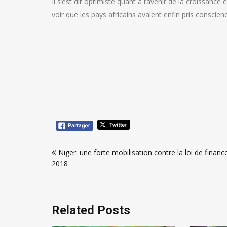
Il s’est dit optimiste quant à l’avenir de la croissanc
voir que les pays africains avaient enfin pris consci
Navigation
Niger: une forte mobilisation contre la loi de financ
de
2018
l’article
Related Posts