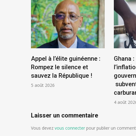
us
Appel à l’élite guinéenne :
Ghana :
se
Rompez le silence et
l’inflatio
la
sauvez la République !
gouver
ontière
subvent
5 août 2026
carbura
4 août 202
Laisser un commentaire
Vous devez
vous connecter
pour publier un commenta