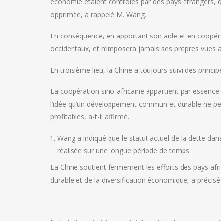
économie étaient contrôlés par des pays étrangers, qu
opprimée, a rappelé M. Wang.
En conséquence, en apportant son aide et en coopéran
occidentaux, et n’imposera jamais ses propres vues aux
En troisième lieu, la Chine a toujours suivi des princi
La coopération sino-africaine appartient par essence 
l’idée qu’un développement commun et durable ne peu
profitables, a-t-il affirmé.
Wang a indiqué que le statut actuel de la dette dans
réalisée sur une longue période de temps.
La Chine soutient fermement les efforts des pays afr
durable et de la diversification économique, a précis