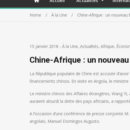
Accueil
Actualités
Internat
Home
À la Une
Chine-Afrique : un nouveau b
15 janvier 2018
-
À la Une
,
Actualités
,
Afrique
,
Écono
Chine-Afrique : un nouveau 
La République populaire de Chine est accusée d’avoir c
financements chinois. En visite en Angola, le ministre 
Le ministre chinois des Affaires étrangères, Wang Yi, 
auraient alourdi la dette des pays africains, a rapport
A l’occasion d’une conférence de presse conjointe M
angolais, Manuel Domingos Augusto.