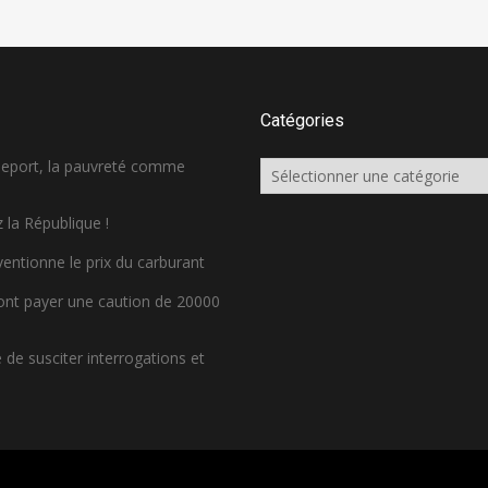
Catégories
sseport, la pauvreté comme
Catégories
 la République !
ventionne le prix du carburant
ront payer une caution de 20000
de susciter interrogations et