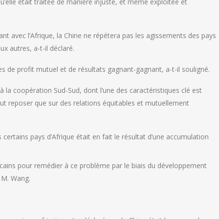
’elle était traitée de manière injuste, et même exploitée et
t avec l’Afrique, la Chine ne répétera pas les agissements des pays
 autres, a-t-il déclaré.
pes de profit mutuel et de résultats gagnant-gagnant, a-t-il souligné.
à la coopération Sud-Sud, dont l’une des caractéristiques clé est
t reposer que sur des relations équitables et mutuellement
 certains pays d’Afrique était en fait le résultat d’une accumulation
icains pour remédier à ce problème par le biais du développement
é M. Wang.