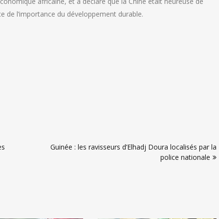
e économique africaine, et a déclaré que la Chine était heureuse de
ence de l’importance du développement durable.
es
Guinée : les ravisseurs d’Elhadj Doura localisés par la
police nationale