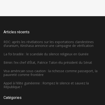
Articles récents
RDC: après les révélations sur les exportations clandestines
d’uranium, Kinshasa annonce une campagne de vérification
La foi bradée : le scandale du silence religieux en Guinée
Bénin: l’ex chef d’État, Patrice Talon élu président du Sénat
Visa américain sous caution : la richesse comme passeport, la
pauvreté comme frontière
Appel à l’élite guinéenne : Rompez le silence et sauvez la
République !
Catégories