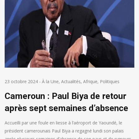
23 octobre 2024
-
À la Une
,
Actualités
,
Afrique
,
Politiques
Cameroun : Paul Biya de retour
après sept semaines d’absence
Accueilli par une foule en liesse à l’aéroport de Yaoundé, le
président camerounais Paul Biya a regagné lundi son palais
après plusieurs semaines d’absence de son pays et de rumeurs