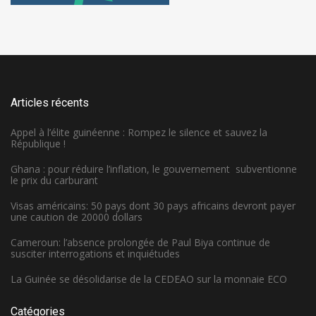
Articles récents
Appel à l’élite guinéenne : Rompez le silence et sauvez la
République !
Ghana : pour réduire l’inflation, le gouvernement subventionne
le prix du carburant
Visas américains: 50 pays dont 30 pays africains devront payer
une caution de 20000 dollars
Cameroun: l’absence prolongée de Paul Biya continue de
susciter interrogations et inquiétudes
La Guinée se désolidarise de la CEDEAO sur la monnaie ECO
Catégories