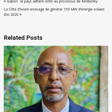
Gabon : le pays adhère enfin au processus de Kimberley
de
La Côte d’Ivoire envisage de générer 150 MW d’énergie solaire
l’article
d’ici 2020
Related Posts