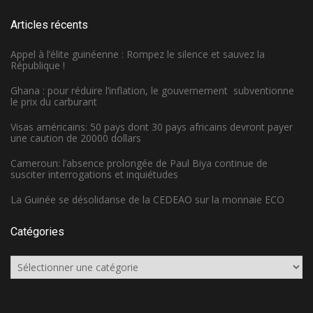
Articles récents
Appel à l’élite guinéenne : Rompez le silence et sauvez la
République !
Ghana : pour réduire l’inflation, le gouvernement subventionne
le prix du carburant
Visas américains: 50 pays dont 30 pays africains devront payer
une caution de 20000 dollars
Cameroun: l’absence prolongée de Paul Biya continue de
susciter interrogations et inquiétudes
La Guinée se désolidarise de la CEDEAO sur la monnaie ECO
Catégories
Catégories