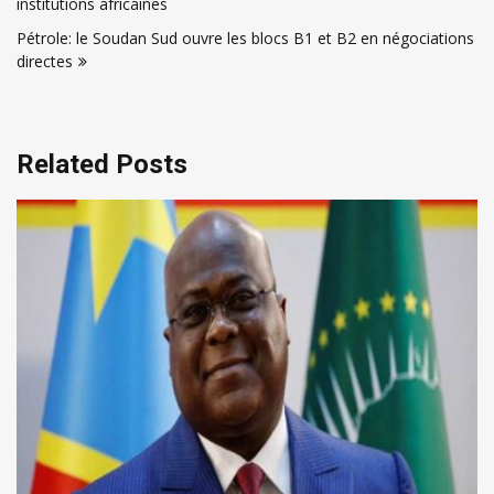
institutions africaines
l’article
Pétrole: le Soudan Sud ouvre les blocs B1 et B2 en négociations
directes
Related Posts