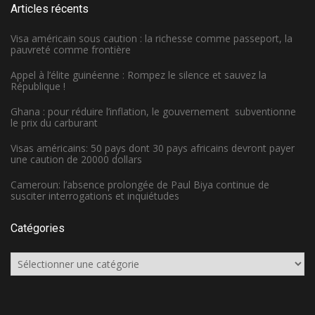
Articles récents
Visa américain sous caution : la richesse comme passeport, la
pauvreté comme frontière
Appel à l’élite guinéenne : Rompez le silence et sauvez la
République !
Ghana : pour réduire l’inflation, le gouvernement subventionne
le prix du carburant
Visas américains: 50 pays dont 30 pays africains devront payer
une caution de 20000 dollars
Cameroun: l’absence prolongée de Paul Biya continue de
susciter interrogations et inquiétudes
Catégories
Catégories