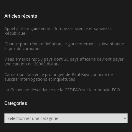
Articles récents
Appel à l’élite guinéenne : Rompez le silence et sauvez la
République !
Ghana : pour réduire l’inflation, le gouvernement subventionne
le prix du carburant
Visas américains: 50 pays dont 30 pays africains devront payer
une caution de 20000 dollars
Cameroun: l’absence prolongée de Paul Biya continue de
susciter interrogations et inquiétudes
La Guinée se désolidarise de la CEDEAO sur la monnaie ECO
Catégories
Catégories