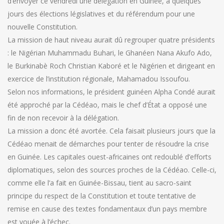
d’envoyer ce vendredi une délégation en Guinée, à quelques
jours des élections législatives et du référendum pour une
nouvelle Constitution.
La mission de haut niveau aurait dû regrouper quatre présidents
: le Nigérian Muhammadu Buhari, le Ghanéen Nana Akufo Ado,
le Burkinabè Roch Christian Kaboré et le Nigérien et dirigeant en
exercice de l’institution régionale, Mahamadou Issoufou.
Selon nos informations, le président guinéen Alpha Condé aurait
été approché par la Cédéao, mais le chef d’État a opposé une
fin de non recevoir à la délégation.
La mission a donc été avortée. Cela faisait plusieurs jours que la
Cédéao menait de démarches pour tenter de résoudre la crise
en Guinée. Les capitales ouest-africaines ont redoublé d’efforts
diplomatiques, selon des sources proches de la Cédéao. Celle-ci,
comme elle l’a fait en Guinée-Bissau, tient au sacro-saint
principe du respect de la Constitution et toute tentative de
remise en cause des textes fondamentaux d’un pays membre
est vouée à l’échec.