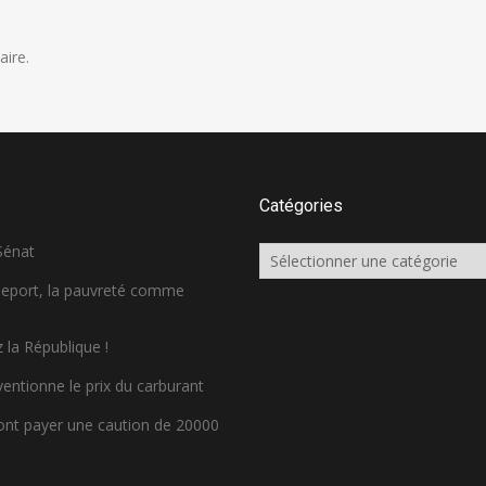
ire.
Catégories
 Sénat
Catégories
sseport, la pauvreté comme
 la République !
ventionne le prix du carburant
ront payer une caution de 20000