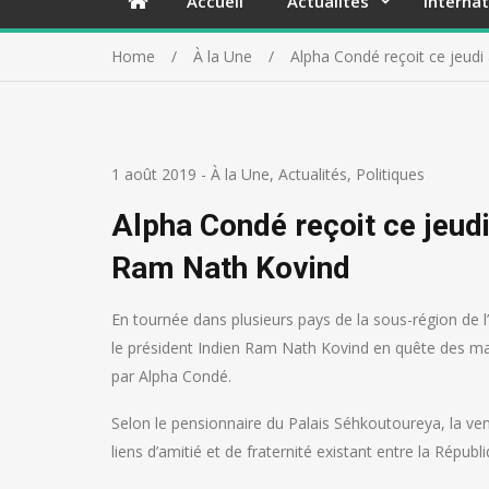
Accueil
Actualités
Internat
Home
À la Une
Alpha Condé reçoit ce jeud
1 août 2019
-
À la Une
,
Actualités
,
Politiques
Alpha Condé reçoit ce jeud
Ram Nath Kovind
En tournée dans plusieurs pays de la sous-région de l
le président Indien Ram Nath Kovind en quête des ma
par Alpha Condé.
Selon le pensionnaire du Palais Séhkoutoureya, la v
liens d’amitié et de fraternité existant entre la Républ