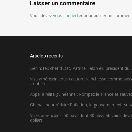
Laisser un commentaire
Vous devez
vous connecter
pour publier un commenta
Articles récents
Bénin: l’ex chef d’État, Patrice Talon élu président du
Visa américain sous caution : la richesse comme pa
frontière
Appel à l’élite guinéenne : Rompez le silence et sauvez
Ghana : pour réduire l’inflation, le gouvernement sub
Visas américains: 50 pays dont 30 pays africains dev
dollars