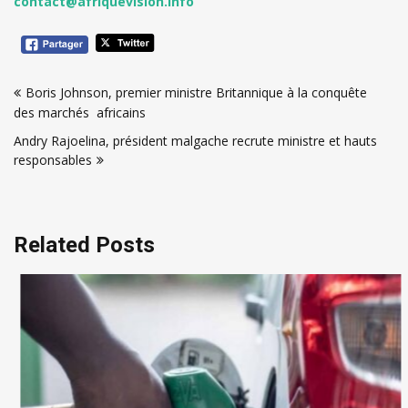
contact@afriquevision.info
Navigation
Boris Johnson, premier ministre Britannique à la conquête
de
des marchés africains
l’article
Andry Rajoelina, président malgache recrute ministre et hauts
responsables
Related Posts