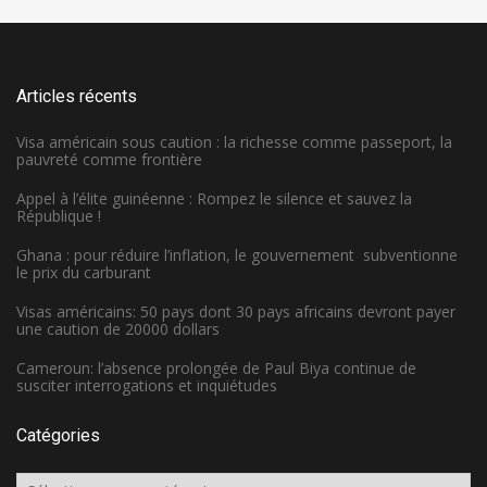
Articles récents
Visa américain sous caution : la richesse comme passeport, la
pauvreté comme frontière
Appel à l’élite guinéenne : Rompez le silence et sauvez la
République !
Ghana : pour réduire l’inflation, le gouvernement subventionne
le prix du carburant
Visas américains: 50 pays dont 30 pays africains devront payer
une caution de 20000 dollars
Cameroun: l’absence prolongée de Paul Biya continue de
susciter interrogations et inquiétudes
Catégories
Catégories