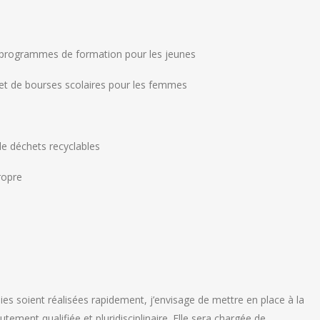
e programmes de formation pour les jeunes
et de bourses scolaires pour les femmes
de déchets recyclables
ropre
nies soient réalisées rapidement, j’envisage de mettre en place à la
tement qualifiée et pluridisciplinaire. Elle sera chargée de