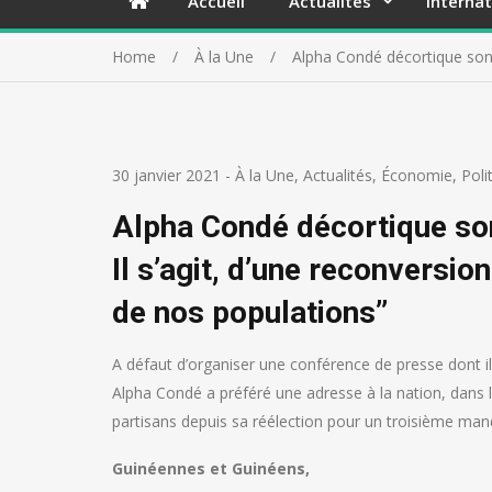
Accueil
Actualités
Internat
Home
À la Une
Alpha Condé décortique son s
30 janvier 2021
-
À la Une
,
Actualités
,
Économie
,
Poli
Alpha Condé décortique son 
Il s’agit, d’une reconversio
de nos populations’’
A défaut d’organiser une conférence de presse dont il
Alpha Condé a préféré une adresse à la nation, dans l
partisans depuis sa réélection pour un troisième ma
Guinéennes et Guinéens,