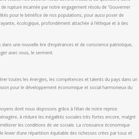
de rupture incarnée par notre engagement résolu de ‘’Gouverner
alités pour le bénéfice de nos populations, pour aussi poser de
trayante, écologique, profondément attachée à l’éthique et à des
ys dans une nouvelle ère d’espérances et de conscience patriotique,
ager avec vous, le serment.
édérer toutes les énergies, les compétences et talents du pays dans un
xclusion pour le développement économique et social harmonieux du
 moyens dont nous disposons grâce à l’élan de notre reprise
nagère, à réduire les inégalités sociales très fortes encore, malgré
améliorer les conditions de vie sociale. La croissance économique
e le levier d’une répartition équitable des richesses crées par tous et