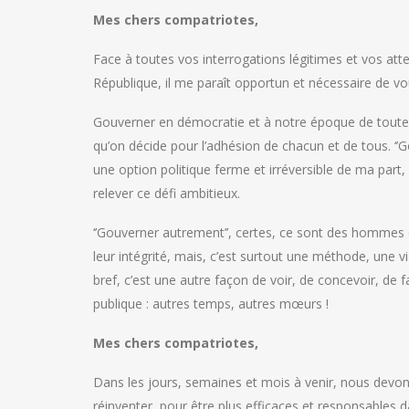
Mes chers compatriotes,
Face à toutes vos interrogations légitimes et vos a
République, il me paraît opportun et nécessaire de vous
Gouverner en démocratie et à notre époque de toutes l
qu’on décide pour l’adhésion de chacun et de tous. 
une option politique ferme et irréversible de ma par
relever ce défi ambitieux.
‘’Gouverner autrement’’, certes, ce sont des hommes
leur intégrité, mais, c’est surtout une méthode, une vi
bref, c’est une autre façon de voir, de concevoir, de fa
publique : autres temps, autres mœurs !
Mes chers compatriotes,
Dans les jours, semaines et mois à venir, nous devon
réinventer, pour être plus efficaces et responsables 