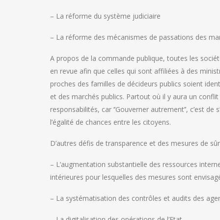
– La réforme du système judiciaire
– La réforme des mécanismes de passations des marché
A propos de la commande publique, toutes les société
en revue afin que celles qui sont affiliées à des minis
proches des familles de décideurs publics soient ident
et des marchés publics. Partout où il y aura un confl
responsabilités, car ‘’Gouverner autrement’’, c’est de 
l’égalité de chances entre les citoyens.
D’autres défis de transparence et des mesures de sû
– L’augmentation substantielle des ressources interne
intérieures pour lesquelles des mesures sont envisagé
– La systématisation des contrôles et audits des age
– La digitalisation des opérations de l’Etat