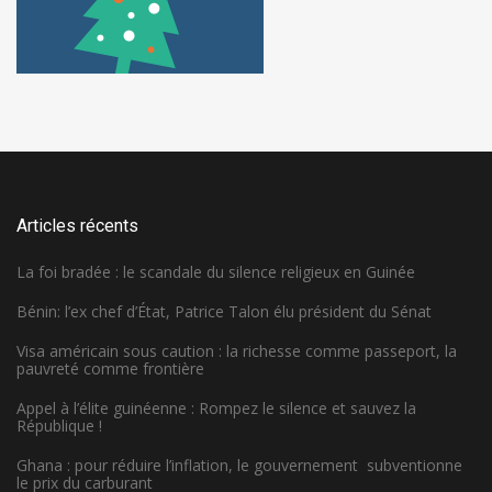
Articles récents
La foi bradée : le scandale du silence religieux en Guinée
Bénin: l’ex chef d’État, Patrice Talon élu président du Sénat
Visa américain sous caution : la richesse comme passeport, la
pauvreté comme frontière
Appel à l’élite guinéenne : Rompez le silence et sauvez la
République !
Ghana : pour réduire l’inflation, le gouvernement subventionne
le prix du carburant