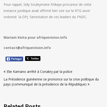
Pour rappel, Sidy Souleymane N’diaye procureur de cette
instance juridique avait affirmé hier soir sur la RTG avoir
ordonné la DPJ l’arrestation de ces leaders du FNDC.
Mariam Keita pour afriquevision.info
contact@afriquevision.info
Navigation
Elie Kamano arrêté à Conakry par la police
de
La Présidence guinéenne se prononce sur la crise politique du
l’article
pays (communiqué de la présidence de la République)
Related Posts