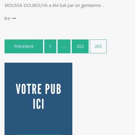
MOUSSA DOUBOUYA a été tué par un gendarme…
lire
Pagination
Précédent
1
…
202
203
des
publications